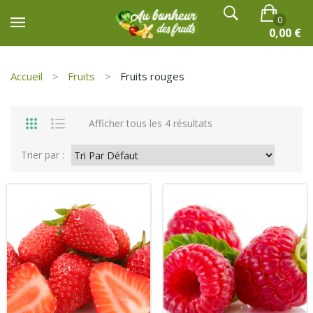
0
0,00
€
Accueil
Fruits
Fruits rouges
Aucun produit dans le chariot.
Afficher tous les 4 résultats
Trier par :