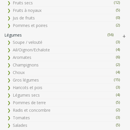
(12)
Fruits secs
(5)
Fruits à noyaux
(0)
Jus de fruits
(2)
Pommes et poires
(56)
Légumes
(3)
Soupe / velouté
(4)
Ail/Oignon/Echalote
(6)
Aromates
(2)
Champignons
(4)
Choux
(15)
Gros légumes
(3)
Haricots et pois
(4)
Légumes secs
(5)
Pommes de terre
(2)
Radis et concombre
(3)
Tomates
(5)
Salades