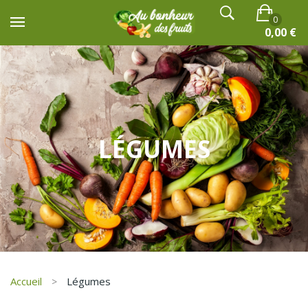
0
0,00
€
Aucun produit dans le chariot.
LÉGUMES
Accueil
Légumes