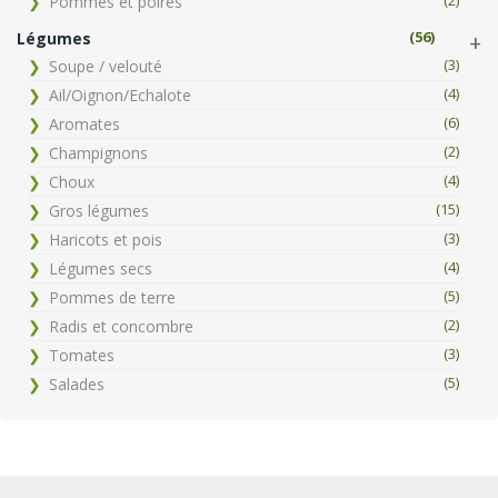
(2)
Pommes et poires
(56)
Légumes
(3)
Soupe / velouté
(4)
Ail/Oignon/Echalote
(6)
Aromates
(2)
Champignons
(4)
Choux
(15)
Gros légumes
(3)
Haricots et pois
(4)
Légumes secs
(5)
Pommes de terre
(2)
Radis et concombre
(3)
Tomates
(5)
Salades