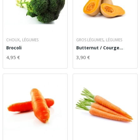
,
,
CHOUX
LÉGUMES
GROS LÉGUMES
LÉGUMES
Brocoli
Butternut / Courge
spaghetti
4,95
€
3,90
€
AJOUTER AU PANIER
CHOIX DES OPTIONS