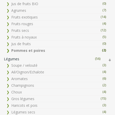
(0)
Jus de fruits BIO
(7)
Agrumes
(14)
Fruits exotiques
(4)
Fruits rouges
(12)
Fruits secs
(5)
Fruits à noyaux
(0)
Jus de fruits
(2)
Pommes et poires
(56)
Légumes
(3)
Soupe / velouté
(4)
Ail/Oignon/Echalote
(6)
Aromates
(2)
Champignons
(4)
Choux
(15)
Gros légumes
(3)
Haricots et pois
(4)
Légumes secs