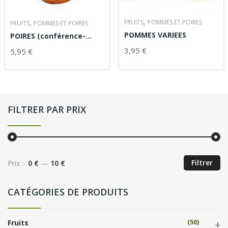
,
FRUITS
POMMES ET POIRES
,
FRUITS
POMMES ET POIRES
POMMES VARIEES
POIRES (conférence-
comice)
3,95
€
AJOUTER AU PANIER
5,95
€
AJOUTER AU PANIER
FILTRER PAR PRIX
Filtrer
Prix :
0 €
—
10 €
CATÉGORIES DE PRODUITS
(50)
Fruits