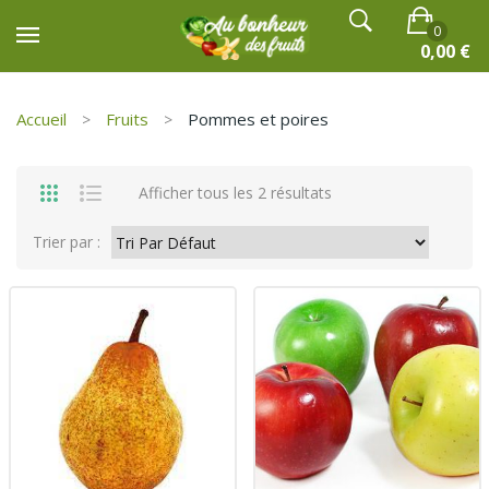
0
0,00
€
Accueil
Fruits
Pommes et poires
Aucun produit dans le chariot.
Afficher tous les 2 résultats
Trier par :